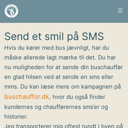
Fortsæt
til
Arbejdsglæde
Udgivet
26. oktober 2009
indhold
nu
Send et smil på SMS
Hvis du kører med bus jævnligt, har du
måske allerede lagt mærke til det. Du har
nu muligheden for at sende din buschauffør
en glad hilsen ved at sende en sms eller
mms. Du kan læse mere om kampagnen på
buschauffor.dk
, hvor du også finder
kundernes og chaufførernes sms’er og
historier.
Jeg transporterer mig oftest rundt i byen på