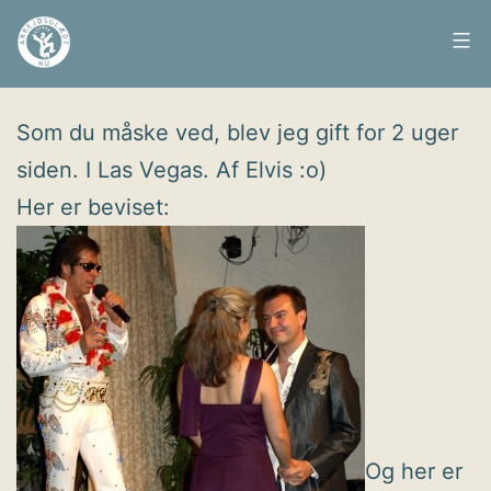
Fortsæt
til
Arbejdsglæde
Udgivet
15. oktober 2009
indhold
nu
Som du måske ved, blev jeg gift for 2 uger
siden. I Las Vegas. Af Elvis :o)
Her er beviset:
Og her er