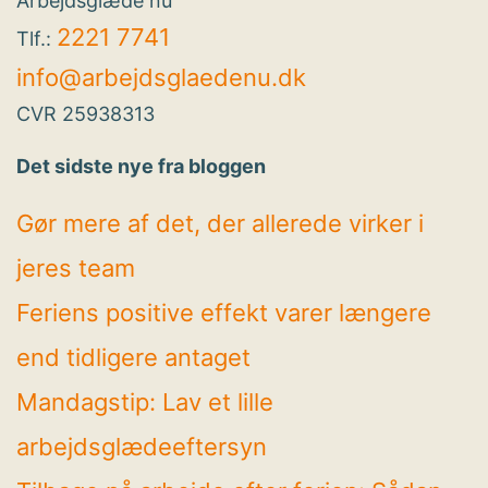
Arbejdsglæde nu
2221 7741
Tlf.:
info@arbejdsglaedenu.dk
CVR 25938313
Det sidste nye fra bloggen
Gør mere af det, der allerede virker i
jeres team
Feriens positive effekt varer længere
end tidligere antaget
Mandagstip: Lav et lille
arbejdsglædeeftersyn