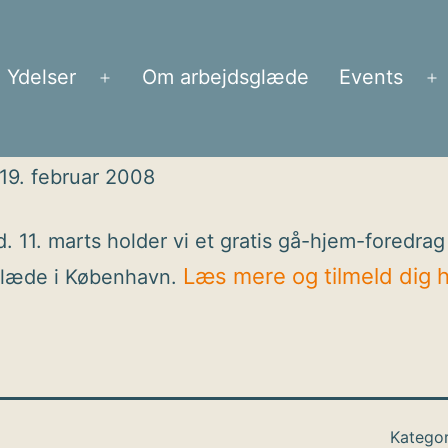
Ydelser
Om arbejdsglæde
Events
Åbn
Å
menu
m
19. februar 2008
d. 11. marts holder vi et gratis gå-hjem-foredra
Læs mere og tilmeld dig 
glæde i København.
Kategor