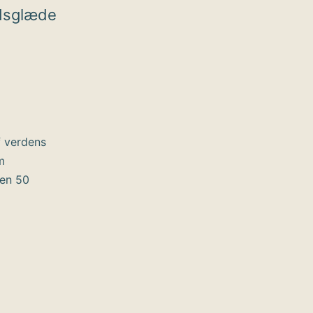
dsglæde
f verdens
m
ten 50