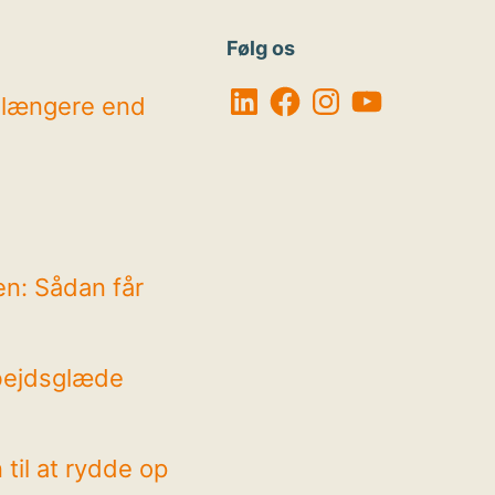
Følg os
LinkedIn
Facebook
Instagram
YouTube
r længere end
en: Sådan får
bejdsglæde
il at rydde op