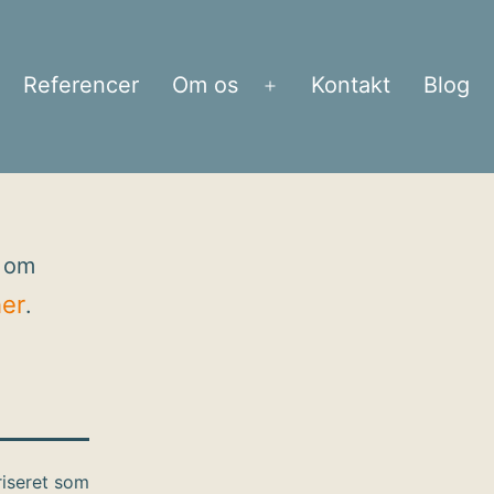
Referencer
Om os
Kontakt
Blog
bn
Åbn
enu
menu
g om
her
.
iseret som