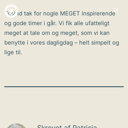
Fortsæt
Tusind tak for nogle MEGET inspirerende
til
og gode timer i går. Vi fik alle ufatteligt
indhold
Arbejdsglæde
meget at tale om og meget, som vi kan
nu
benytte i vores dagligdag – helt simpelt og
lige til.
Skrevet af Patricia