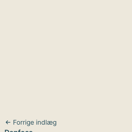
Indlægsnavigation
Forrige indlæg