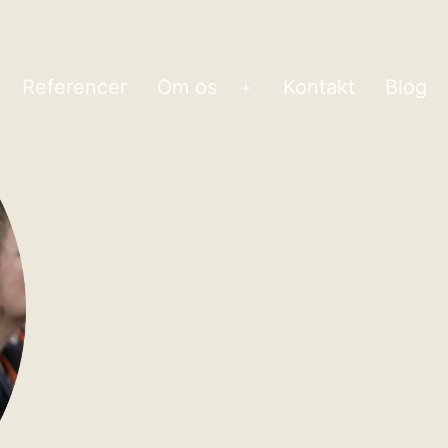
Referencer
Om os
Kontakt
Blog
bn
Åbn
enu
menu