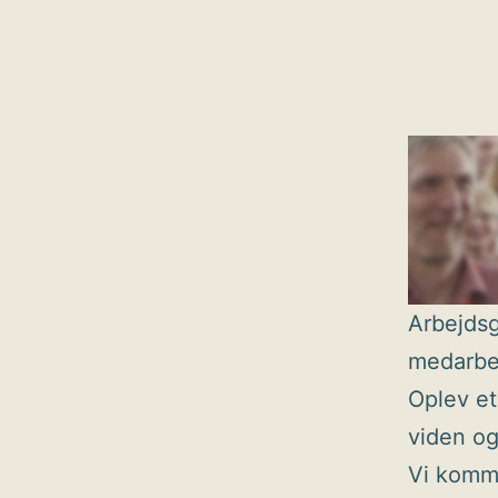
Arbejdsg
medarbej
Oplev et
viden og
Vi komme