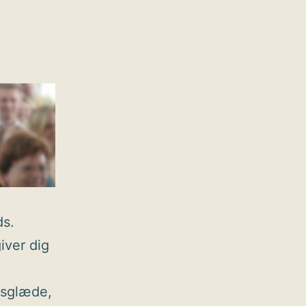
ds.
iver dig
dsglæde,