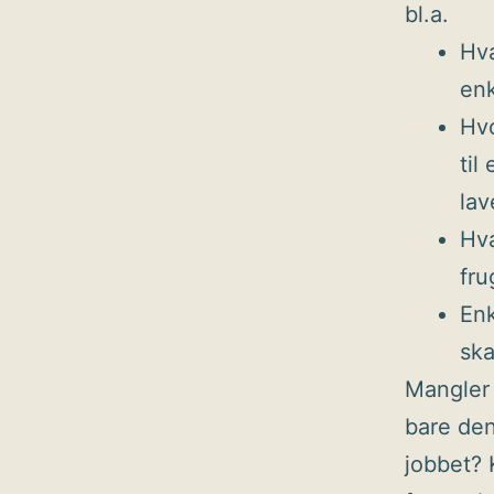
bl.a.
Hva
enk
Hvo
til
lav
Hva
fru
Enk
ska
Mangler
bare den
jobbet? 