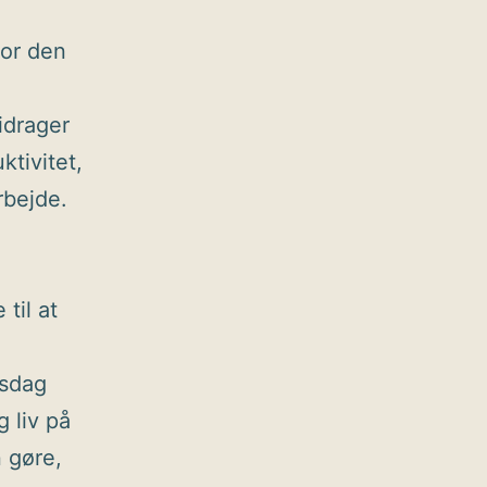
for den
idrager
ktivitet,
rbejde.
til at
dsdag
 liv på
 gøre,