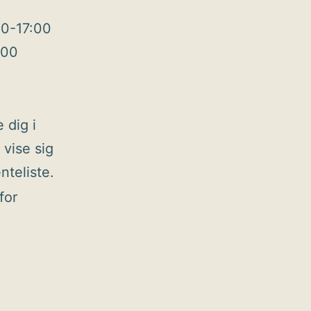
30-17:00
100
 dig i
 vise sig
nteliste.
for