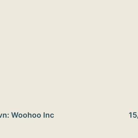
ion
vn: Woohoo Inc
15