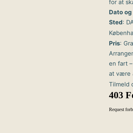
for at s
Dato og 
Sted
: D
Københa
Pris
: Gra
Arrangem
en fart –
at være 
Tilmeld 