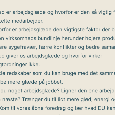
d er arbejdsglæde og hvorfor er den så vigtig 
elte medarbejder.
rfor er arbejdsglæde den vigtigste faktor der b
 en virksomheds bundlinje herunder højere produ
ere sygefravær, færre konflikter og bedre sama
d giver os arbejdsglæde og hvorfor virker
gtordninger ikke.
le redskaber som du kan bruge med det samme 
be mere glæde på jobbet.
 du noget arbejdsglæde? Ligner den ene arbej
 næste? Trænger du til lidt mere glød, energi og
Kom til vores åbne foredrag og lær hvad DU kan