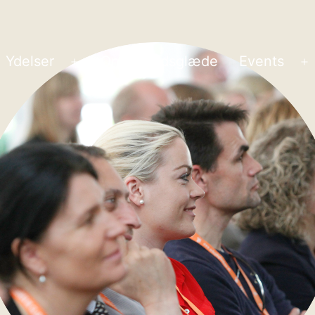
Ydelser
Om arbejdsglæde
Events
Åbn
Å
menu
m