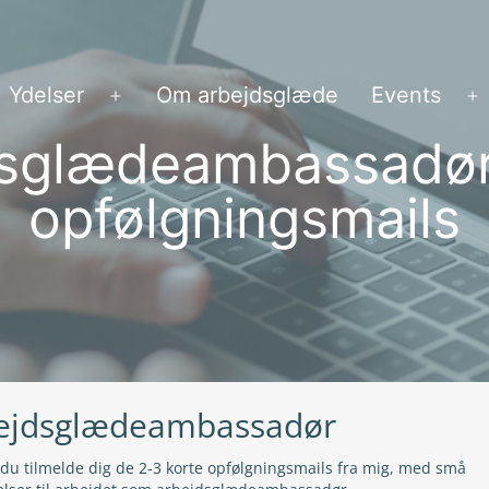
Ydelser
Om arbejdsglæde
Events
Åbn
Å
menu
m
dsglædeambassadør
opfølgningsmails
ejdsglædeambassadør
du tilmelde dig de 2-3 korte opfølgningsmails fra mig, med små