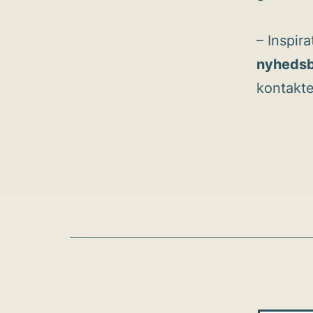
– Inspir
nyhedsb
kontakter