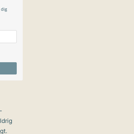
 dig
-
ldrig
gt.