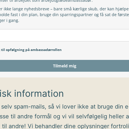
lser til arbejdet som arbejdsglædeambassadør.
er ikke lange nyhedsbreve – bare små kærlige skub, der kan hjælpe
olde fast i din plan, bruge din sparringspartner og få sat de første
er i gang.
k til opfølgning på ambassadørrollen
Tilmeld mig
isk information
 selv spam-mails, så vi lover ikke at bruge din e
se til andre formål og vi vil selvfølgelig heller a
 til andre! Vi behandler dine oplysninger fortroli