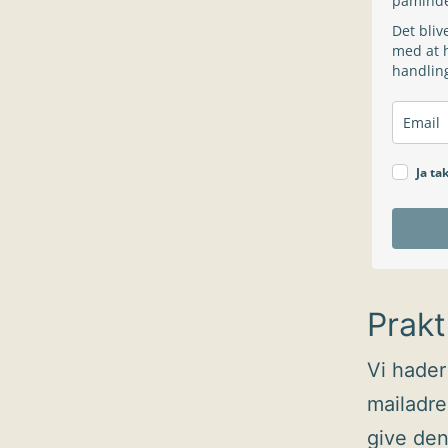
påminde
Det bliv
med at h
handling
Ja ta
Prakt
Vi hader
mailadres
give den