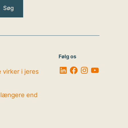
Følg os
LinkedIn
Facebook
Instagram
YouTube
virker i jeres
r længere end